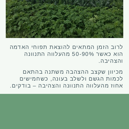
לרוב הזמן המתאים להוצאת תפוחי האדמה
הוא כאשר 50-90% מהעלווה התנוונה
והצהיבה.
מכיוון שקצב ההצהבה משתנה בהתאם
לכמות הגשם ולשלב בעונה, כשחמישים
אחוז מהעלווה התנוונה והצהיבה – בודקים.
מכניסים יד לתוך הערוגה או המיכל
וממששים – לראות באיזה גודל תפוחי
האדמה. אם הם עוד קטנטנים מחכים עוד
ובודקים כל שבוע.
פריחה
: