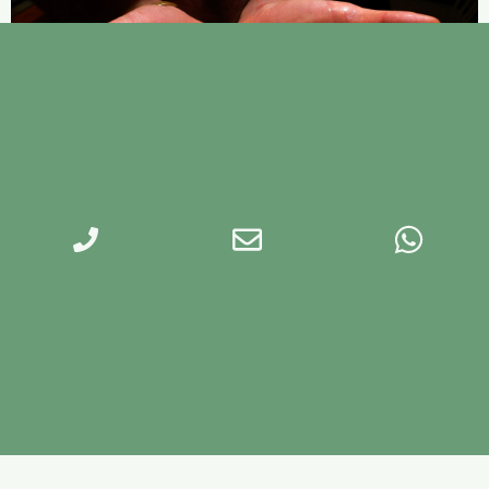
מתי לזרוע ולשתול ירקות קיץ — מדריך לגידול
אקולוגי ובר-קיימא
הקיץ הישראלי הוא עונה אינטנסיבית — שמש עזה, קרינה
גבוהה ומגוון מזיקים שמגיעים עם החמסינים.
להמשך קריאה »