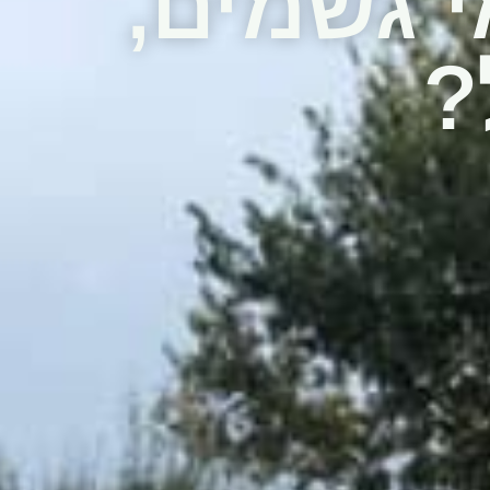
י גשמים,
?