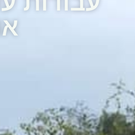
עבודות עפ
או