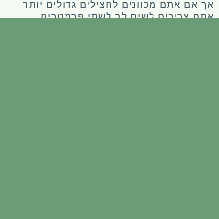
אך אם אתם מכוונים לחצילים גדולים יותר
אתם צריכים לשים לב לשתי פרמטרים
עיקריים: המשקל והצבע. חציל טוב הוא בעל
משקל קל גם כאשר הוא גדול. אם החציל
הופך לכבד זה סימן שהוא פיתח המון זרעים
ואז הוא כבר יהיה פחות טעים. מבחינת צבע-
אם חציל מאבד את הברק שלו ומתחיל לפתח
גוונים צהובים או ירוקים או מפתח צלקות
אפורות ומחוספסות, חובה לקטוף אותה כי
מכאן הוא רק יתדרדר באיכותו.